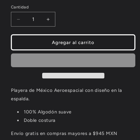
Cantidad
Decrease
Increase
quantity
quantity
for
for
Playera
Playera
Agregar al carrito
MAE
MAE
-
-
Frase
Frase
espalda
espalda
Playera de México Aeroespacial con diseño en la
espalda.
100% Algodón suave
Doble costura
Envío gratis en compras mayores a $945 MXN