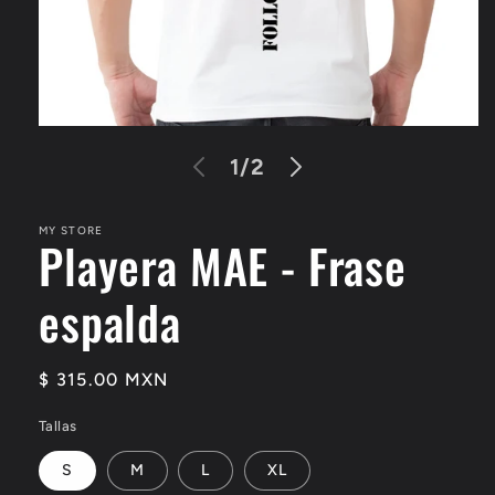
Open
media
of
1
/
2
1
in
modal
MY STORE
Playera MAE - Frase
espalda
Regular
$ 315.00 MXN
price
Tallas
S
M
L
XL