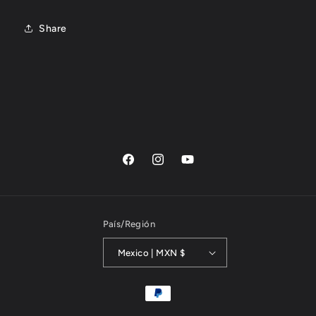
Share
Facebook
Instagram
YouTube
País/Región
Mexico | MXN $
Payment
methods