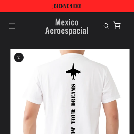
Skip to
¡BIENVENIDO!
content
Mexico
Aeroespacial
Cart
Skip to
product
information