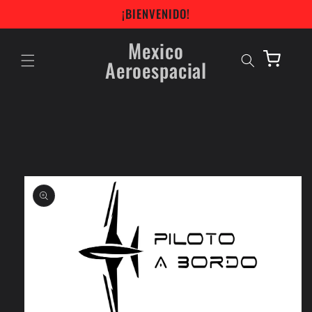
Skip to
¡BIENVENIDO!
content
Mexico
Aeroespacial
Cart
Skip to
product
information