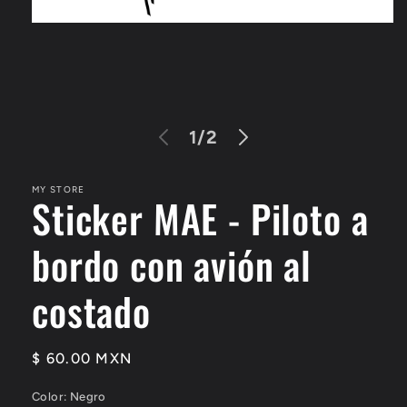
Open
media
1
in
modal
of
1
/
2
MY STORE
Sticker MAE - Piloto a
bordo con avión al
costado
Regular
$ 60.00 MXN
price
Color:
Negro