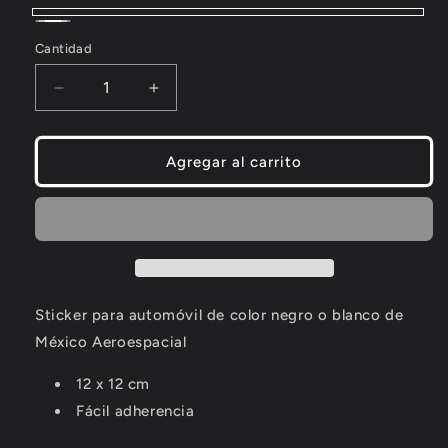
Negro
Blanco
Cantidad
Decrease
Increase
quantity
quantity
for
for
Sticker
Sticker
Agregar al carrito
MAE
MAE
-
-
Piloto
Piloto
a
a
bordo
bordo
con
con
avión
avión
Sticker para automóvil de color negro o blanco de
al
al
México Aeroespacial
costado
costado
12 x 12 cm
Fácil adherencia